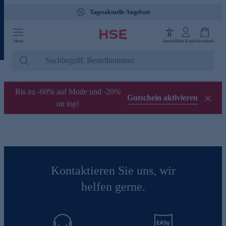
Tagesaktuelle Angebote
Menü
Ansicht
Mein Konto
Warenkorb
Bis zu -60% auf Mode und -20%
Gutschein aktivieren
on top!
Kontaktieren Sie uns, wir
helfen gerne.