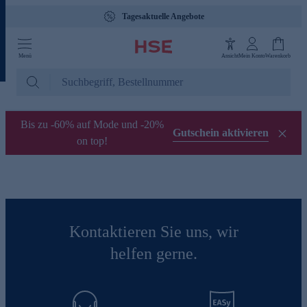
Tagesaktuelle Angebote
Menü
Ansicht
Mein Konto
Warenkorb
Bis zu -60% auf Mode und -20%
Gutschein aktivieren
on top!
Kontaktieren Sie uns, wir
helfen gerne.