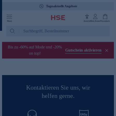
Tagesaktuelle Angebote
Menü
Ansicht
Mein Konto
Warenkorb
Bis zu -60% auf Mode und -20%
Gutschein aktivieren
on top!
Kontaktieren Sie uns, wir
helfen gerne.