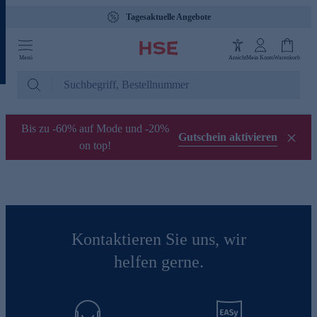
Tagesaktuelle Angebote
Menü
Ansicht
Mein Konto
Warenkorb
Bis zu -60% auf Mode und -20%
Gutschein aktivieren
on top!
Kontaktieren Sie uns, wir
helfen gerne.