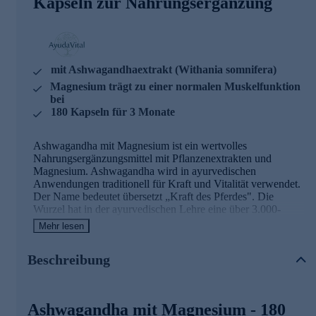
Kapseln zur Nahrungsergänzung
mit Ashwagandhaextrakt (Withania somnifera)
Magnesium trägt zu einer normalen Muskelfunktion
bei
180 Kapseln für 3 Monate
Ashwagandha mit Magnesium ist ein wertvolles
Nahrungsergänzungsmittel mit Pflanzenextrakten und
Magnesium. Ashwagandha wird in ayurvedischen
Anwendungen traditionell für Kraft und Vitalität verwendet.
Der Name bedeutet übersetzt „Kraft des Pferdes". Die
Wurzel hat in der ayurvedischen Lehre eine über 3.000-
jährige Dokumentation.
Mehr lesen
Ashwagandha mit Magnesium - Zutaten und
Beschreibung
Wirkstoffe
Ashwagandhaextrakt (Withania somnifera) - 300 mg pro
Ashwagandha mit Magnesium - 180
Tagesdosis, standardisiert auf Withanolide