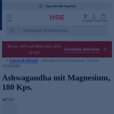
Tagesaktuelle Angebote
Menü
Ansicht
Mein Konto
Warenkorb
Bis zu -60% auf Mode und -20%
Gutschein aktivieren
on top!
Energie & Aktivität
Ashwagandha mit Magnesium, 180 Kps.
AyudaVital
Ashwagandha mit Magnesium,
180 Kps.
487553