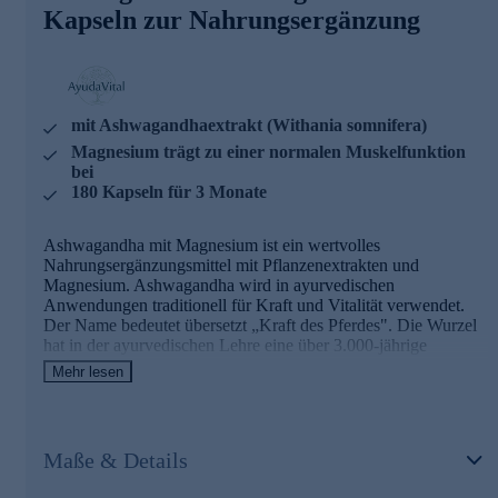
Magnesium - 60 mg pro Tagesdosis (16% NRV)
Kapseln zur Nahrungsergänzung
Magnesium trägt zu einer normalen Muskelfunktion bei
Magnesium trägt zur Verringerung von Müdigkeit und
Ermüdung bei
AyudaVital - einfach, pflanzlich, ayurvedisch
mit Ashwagandhaextrakt (Withania somnifera)
Magnesium trägt zu einer normalen Muskelfunktion
AyudaVital macht die Erfahrungen der ayurvedischen
bei
Pflanzenlehre für den Alltag nutzbar. Dem Team von
180 Kapseln für 3 Monate
AyudaVital ist es besonders wichtig, dass Sie genau wissen,
was Sie einnehmen. Deshalb folgt jedes Produkt dem
Prinzip der stringenten Einfachheit: Ein pflanzlicher
Ashwagandha mit Magnesium ist ein wertvolles
Hauptinhaltsstoff, ein ergänzender Mikronährstoff. Nicht
Nahrungsergänzungsmittel mit Pflanzenextrakten und
mehr. Was keinen Beitrag leistet, kommt nicht in die Kapsel.
Magnesium. Ashwagandha wird in ayurvedischen
Anwendungen traditionell für Kraft und Vitalität verwendet.
Bestellen Sie gleich hier ganz bequem im Onlineshop.
Der Name bedeutet übersetzt „Kraft des Pferdes". Die Wurzel
hat in der ayurvedischen Lehre eine über 3.000-jährige
Dokumentation.
Mehr lesen
Ashwagandha mit Magnesium - Zutaten und
Wirkstoffe
Maße & Details
Ashwagandhaextrakt (Withania somnifera) - 300 mg pro