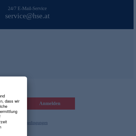
24/7 E-Mail-Service
service@hse.at
Anmelden
d die
Gutscheinbedingungen