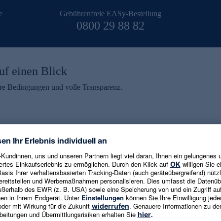
e
Gebührenfreie EASy-Bestellung
0800 29 88 82
uf einen Blick
aire Bedingungen und volle Transparenz.
ein erhalten
eren und aktuelle Trends,
E-Mail-Adresse eingeben
alten. Als Dankeschön
ne Abmeldung ist jederzeit in
Es gelten die
Datenschutzrichtlinien
un