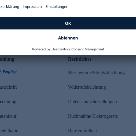
Kundenbewertung
ahlung
Rechtliches
Beschwerde/Streitschlichtung
astschrift
Widerrufsbelehrung
echnung
Datenschutzeinstellungen
atenkauf
Rücknahme Elektrogeräte
reditkarte
Barrierefreiheit