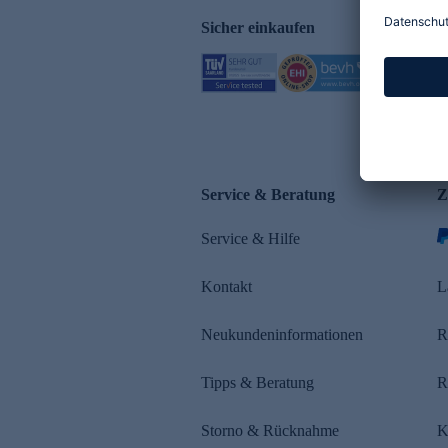
Sicher einkaufen
Service & Beratung
Z
Service & Hilfe
Kontakt
L
Neukundeninformationen
R
Tipps & Beratung
R
Storno & Rücknahme
K