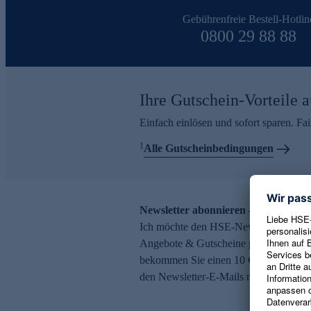
Gebührenfreie Bestell-Hotlin
0800 29 88 88
Ihre Gutschein-Vorteile a
Einfach einlösen und sofort sparen. F
1
Alle Gutscheinbedingungen
Newsletter abonnieren – 10 € Gutsch
Ich möchte den HSE-Newsletter abonni
Angebote & Gutscheine per E-Mail erh
bekommen Sie einen 10 € Gutschein. Ei
den Newsletter-E-Mails möglich.