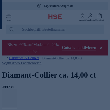
Tagesaktuelle Angebote
Menü
Ansicht
Mein Konto
Warenkorb
Bis zu -60% auf Mode und -20%
Gutschein aktivieren
on top!
Halsketten & Colliers
Diamant-Collier ca. 14,00 ct
Sogni d'oro Facettenreich
Diamant-Collier ca. 14,00 ct
488234