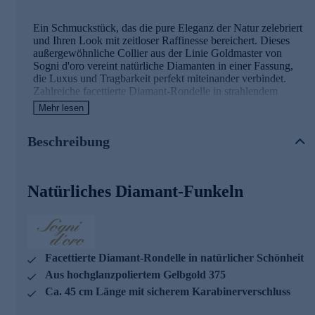
Ein Schmuckstück, das die pure Eleganz der Natur zelebriert
und Ihren Look mit zeitloser Raffinesse bereichert. Dieses
außergewöhnliche Collier aus der Linie Goldmaster von
Sogni d'oro vereint natürliche Diamanten in einer Fassung,
die Luxus und Tragbarkeit perfekt miteinander verbindet.
Zahlreiche facettierte Diamant-Rondelle in strahlendem
Weiß sind auf einen Stahldraht gefädelt und bilden eine
Mehr lesen
durchgehende Kette voller Brillanz. Die natürlichen
Diamanten mit einem Gesamtgewicht von ca. 14,00 ct
Beschreibung
schimmern bei jedem Lichteinfall und verleihen diesem
Schmuckstück seinen unverwechselbaren Charakter. Jeder
einzelne Edelstein ist im Facettenschliff veredelt, sodass das
Collier mit jedem Ihrer Schritte sanft funkelt. Der
Natürliches Diamant-Funkeln
hochglanzpolierte Karabinerverschluss aus Gelbgold 375
setzt einen eleganten Akzent und sorgt für sicheren Halt. Mit
einer Länge von ca. 45 cm schmiegt sich das Collier
harmonisch an Ihr Dekolleté und wird zum perfekten
Begleiter für festliche Anlässe ebenso wie für stilvolle
Alltagsmomente. Was die Qualität unserer Schmuckstücke
Facettierte Diamant-Rondelle in natürlicher Schönheit
angeht, gehen wir keine Kompromisse ein. Aus diesem
Aus hochglanzpoliertem Gelbgold 375
Grund werden unsere Schmuckwaren von unserer
Ca. 45 cm Länge mit sicherem Karabinerverschluss
Qualitätssicherung und seitens des Lieferanten strengsten
Prüfprozessen unterzogen. Unter anderem beinhalten unsere