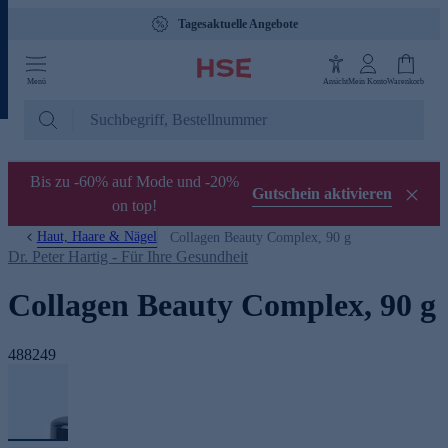
Tagesaktuelle Angebote
Menü
Ansicht
Mein Konto
Warenkorb
Bis zu -60% auf Mode und -20%
Gutschein aktivieren
on top!
Haut, Haare & Nägel
Collagen Beauty Complex, 90 g
Dr. Peter Hartig - Für Ihre Gesundheit
Collagen Beauty Complex, 90 g
488249