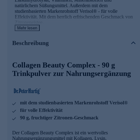
natürlichem Süßungsmittel. Außerdem mit dem
studienbasierten Markenrohstoff Verisol® - für volle
Effektivität. Mit dem herrlich erfrischenden Geschmack von
Zitroneneistee.
Mehr lesen
Collagen Beauty Complex - die Wirkstoffe
Beschreibung
Biotin, Zink, Vitamin A, B2 und B3 tragen zur
Erhaltung normaler Haut bei
Mangan und Kupfer tragen zur Erhaltung von normalem
Collagen Beauty Complex - 90 g
Bindegewebe bei
Vitamin C trägt zu einer normalen Kollagenbildung für
Trinkpulver zur Nahrungsergänzung
eine normale Funktion der Haut bei
Vitamin C trägt zu einem normalen Energiestoffwechsel
bei
Dr. Peter Hartig® forscht für Ihre Gesundheit
mit dem studienbasierten Markenrohstoff Verisol®
für volle Effektivität
Seit knapp 40 Jahren steht der Name Dr. Peter Hartig® für
die Erforschung von Mikroalgen und die Entwicklung von
90 g, fruchtiger Zitronen-Geschmack
Nahrungsergänzungsmitteln. Seine Inspiration und
Motivation findet er in der Natur selbst – dem Wasser und
Der Collagen Beauty Complex ist ein wertvolles
den Pflanzen. Gemeinsam mit seinem Wissenschaftsteam
Nahrungsergänzungsmittel mit Kollagen, Lysin,
lässt er altes Wissen und moderne Forschung harmonisch