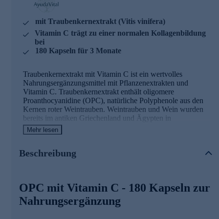
mit Traubenkernextrakt (Vitis vinifera)
Vitamin C trägt zu einer normalen Kollagenbildung
bei
180 Kapseln für 3 Monate
Traubenkernextrakt mit Vitamin C ist ein wertvolles
Nahrungsergänzungsmittel mit Pflanzenextrakten und
Vitamin C. Traubenkernextrakt enthält oligomere
Proanthocyanidine (OPC), natürliche Polyphenole aus den
Kernen roter Weintrauben. Weintrauben und Wein wurden
bereits im antiken Griechenland und Ägypten in
traditionellen Anwendungen für die Wundbehandlung
Mehr lesen
verwendet.
Beschreibung
OPC mit Vitamin C - Zutaten und Wirkstoffe
Traubenkernextrakt (Vitis vinifera) - 300 mg pro
Tagesdosis, standardisiert auf =95 % OPC
OPC mit Vitamin C - 180 Kapseln zur
Vitamin C - 80 mg pro Tagesdosis (100 % NRV)
Nahrungsergänzung
Vitamin C trägt zu einer normalen Kollagenbildung für
eine normale Funktion der Haut bei