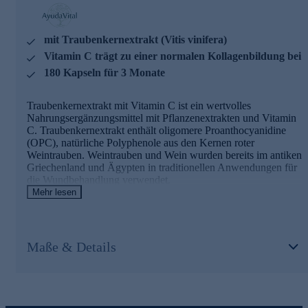
AyudaVital - einfach, pflanzlich, ayurvedisch
mit Traubenkernextrakt (Vitis vinifera)
AyudaVital macht die Erfahrungen der ayurvedischen
Pflanzenlehre für den Alltag nutzbar. Dem Team von
Vitamin C trägt zu einer normalen Kollagenbildung bei
AyudaVital ist es besonders wichtig, dass Sie genau wissen,
180 Kapseln für 3 Monate
was Sie einnehmen. Deshalb folgt jedes Produkt dem
Prinzip der stringenten Einfachheit: Ein pflanzlicher
Hauptinhaltsstoff, ein ergänzender Mikronährstoff. Nicht
Traubenkernextrakt mit Vitamin C ist ein wertvolles
mehr. Was keinen Beitrag leistet, kommt nicht in die Kapsel.
Nahrungsergänzungsmittel mit Pflanzenextrakten und Vitamin
C. Traubenkernextrakt enthält oligomere Proanthocyanidine
Bestellen Sie gleich hier ganz bequem im Onlineshop.
(OPC), natürliche Polyphenole aus den Kernen roter
Weintrauben. Weintrauben und Wein wurden bereits im antiken
Griechenland und Ägypten in traditionellen Anwendungen für
die Wundbehandlung verwendet.
Mehr lesen
OPC mit Vitamin C - Zutaten und Wirkstoffe
Traubenkernextrakt (Vitis vinifera) - 300 mg pro
Maße & Details
Tagesdosis, standardisiert auf =95 % OPC
Vitamin C - 80 mg pro Tagesdosis (100 % NRV)
Vitamin C trägt zu einer normalen Kollagenbildung für eine
normale Funktion der Haut bei