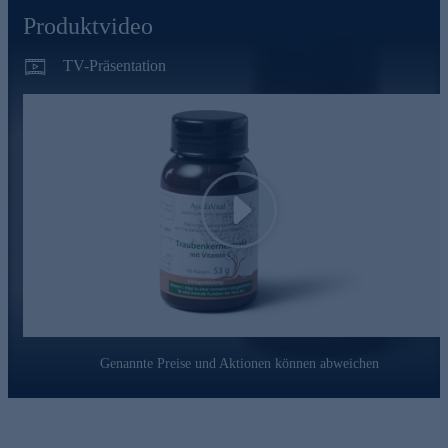
AyudaVital - einfach, pflanzlich, ayurvedisch
Produktvideo
AyudaVital macht die Erfahrungen der ayurvedischen
Pflanzenlehre für den Alltag nutzbar. Dem Team von
TV-Präsentation
AyudaVital ist es besonders wichtig, dass Sie genau wissen,
was Sie einnehmen. Deshalb folgt jedes Produkt dem Prinzip
der stringenten Einfachheit: Ein pflanzlicher Hauptinhaltsstoff,
ein ergänzender Mikronährstoff. Nicht mehr. Was keinen
Beitrag leistet, kommt nicht in die Kapsel.
Bestellen Sie gleich hier ganz bequem im Onlineshop.
Play
Genannte Preise und Aktionen können abweichen