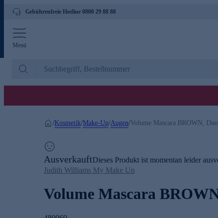
Gebührenfreie Hotline 0800 29 88 88
Menü
Kosmetik
Make-Up
Augen
/
/
/
/
Volume Mascara BROWN, Duo
Ausverkauft
Dieses Produkt ist momentan leider ausve
Judith Williams My Make Up
Volume Mascara BROWN
489069