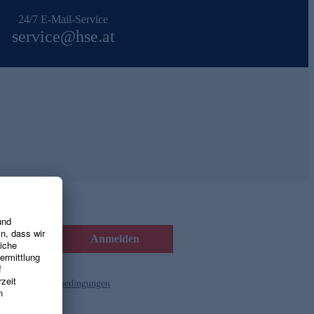
24/7 E-Mail-Service
service@hse.at
Anmelden
d die
Gutscheinbedingungen