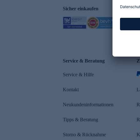
Sicher einkaufen
Service & Beratung
Z
Service & Hilfe
Kontakt
L
Neukundeninformationen
R
Tipps & Beratung
R
Storno & Rücknahme
K