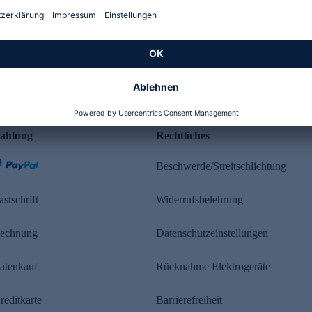
Kundenbewertung
ahlung
Rechtliches
Beschwerde/Streitschlichtung
astschrift
Widerrufsbelehrung
echnung
Datenschutzeinstellungen
atenkauf
Rücknahme Elektrogeräte
reditkarte
Barrierefreiheit