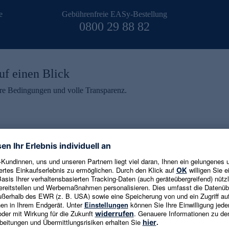
e
Gebührenfreie EASy-Bestellung
0800 29 88 82
uf einen Blick
aire Bedingungen und volle Transparenz.
ein erhalten
eren und aktuelle Trends,
E-Mail-Adresse eingeben
alten. Als Dankeschön
ne Abmeldung ist jederzeit in
Es gelten die
Datenschutzrichtlinien
un