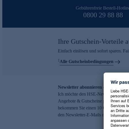
Gebührenfreie Bestell-Hotlin
0800 29 88 88
Ihre Gutschein-Vorteile a
Einfach einlösen und sofort sparen. F
1
Alle Gutscheinbedingungen
Newsletter abonnieren – 10 € Gutsch
Ich möchte den HSE-Newsletter abonni
Angebote & Gutscheine per E-Mail erh
bekommen Sie einen 10 € Gutschein. Ei
den Newsletter-E-Mails möglich.