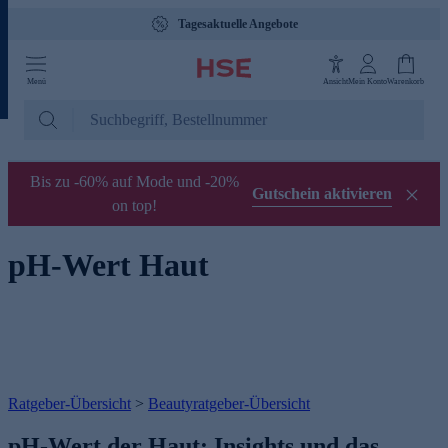
Tagesaktuelle Angebote
Menü
Ansicht
Mein Konto
Warenkorb
Bis zu -60% auf Mode und -20%
Gutschein aktivieren
on top!
pH-Wert Haut
Ratgeber-Übersicht
>
Beautyratgeber-Übersicht
pH-Wert der Haut: Insights und das