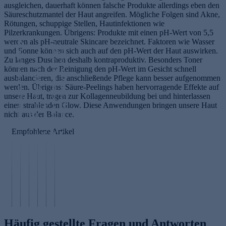
ausgleichen, dauerhaft können falsche Produkte allerdings eben den
Säureschutzmantel der Haut angreifen. Mögliche Folgen sind Akne,
Rötungen, schuppige Stellen, Hautinfektionen wie
Pilzerkrankungen. Übrigens: Produkte mit einen pH-Wert von 5,5
werden als pH-neutrale Skincare bezeichnet. Faktoren wie Wasser
K
S
und Sonne können sich auch auf den pH-Wert der Haut auswirken.
o
tä
B
Zu langes Duschen deshalb kontraproduktiv. Besonders Toner
n
r
e
können nach der Reinigung den pH-Wert im Gesicht schnell
z
S
k
s
ausbalancieren, die anschließende Pflege kann besser aufgenommen
e
tr
u
s
werden. Übrigens: Säure-Peelings haben hervorragende Effekte auf
n
es
n
e
unsere Haut, tragen zur Kollagenneubildung bei und hinterlassen
tr
s
g
r
einen strahlenden Glow. Diese Anwendungen bringen unsere Haut
a
m
F
I
ei
nicht aus der Balance.
ti
A
a
ü
m
n
o
u
n
ß
m
s
Empfohlene Artikel
n
g
a
e
u
c
st
e
g
p
n
h
ei
n
e
fl
s
l
g
se
m
e
y
a
e
r
e
g
st
f
r
u
n
e
e
e
n
m
t
n
m
n
Häufig gestellte Fragen und Antworten