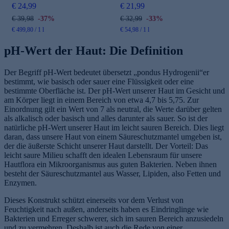
€ 24,99
€ 21,99
€ 39,98
-37%
€ 32,99
-33%
€ 499,80 / 1 l
€ 54,98 / 1 l
pH-Wert der Haut: Die Definition
Der Begriff pH-Wert bedeutet übersetzt „pondus Hydrogenii“er
bestimmt, wie basisch oder sauer eine Flüssigkeit oder eine
bestimmte Oberfläche ist. Der pH-Wert unserer Haut im Gesicht und
am Körper liegt in einem Bereich von etwa 4,7 bis 5,75. Zur
Einordnung gilt ein Wert von 7 als neutral, die Werte darüber gelten
als alkalisch oder basisch und alles darunter als sauer. So ist der
natürliche pH-Wert unserer Haut im leicht sauren Bereich. Dies liegt
daran, dass unsere Haut von einem Säureschutzmantel umgeben ist,
der die äußerste Schicht unserer Haut darstellt. Der Vorteil: Das
leicht saure Milieu schafft den idealen Lebensraum für unsere
Hautflora ein Mikroorganismus aus guten Bakterien. Neben ihnen
besteht der Säureschutzmantel aus Wasser, Lipiden, also Fetten und
Enzymen.
Dieses Konstrukt schützt einerseits vor dem Verlust von
Feuchtigkeit nach außen, anderseits haben es Eindringlinge wie
Bakterien und Erreger schwerer, sich im sauren Bereich anzusiedeln
und zu vermehren. Deshalb ist auch die Rede von einer