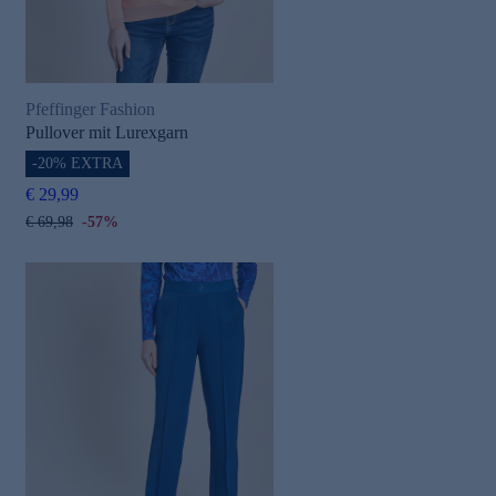
Pfeffinger Fashion
Pullover mit Lurexgarn
-20% EXTRA
€ 29,99
€ 69,98
-57%