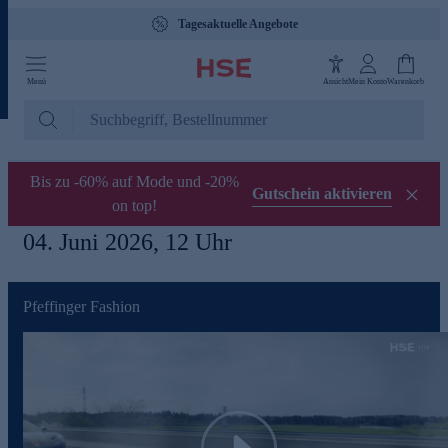
Tagesaktuelle Angebote
Menü
Ansicht
Mein Konto
Warenkorb
Bis zu -60% auf Mode und -20%
Gutschein aktivieren
on top!
04. Juni 2026, 12 Uhr
Pfeffinger Fashion