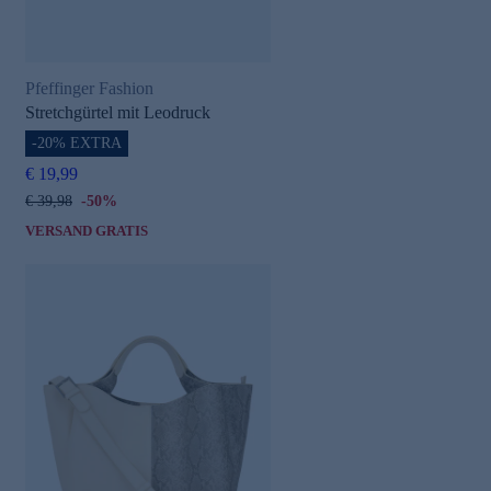
Pfeffinger Fashion
Stretchgürtel mit Leodruck
-20% EXTRA
€ 19,99
€ 39,98
-50%
VERSAND GRATIS