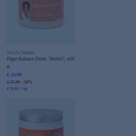
Nicola Sautter
Figur Balance Drink "Bellini", 420
g
€ 24,98
€ 27,99
-10%
€ 59,48 / 1 kg