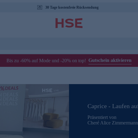
30 Tage kostenfreie Rücksendung
Gutschein aktivieren
Bis zu -60% auf Mode und -20% on top!
Caprice - Laufen au
Präsentiert von
Cheré Alice Zimmermann