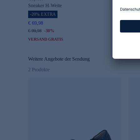
Sneaker H-Weite
-20% EXTRA
€ 69,98
€ 99,98
-30%
VERSAND GRATIS
Weitere Angebote der Sendung
2
Produkte