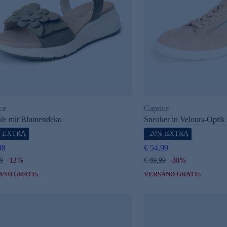
ce
Caprice
le mit Blumendeko
Sneaker in Velours-Optik
% EXTRA
-20% EXTRA
98
€ 54,99
9
-12%
€ 89,99
-38%
AND GRATIS
VERSAND GRATIS