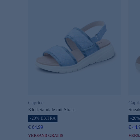
Caprice
Capri
Klett-Sandale mit Strass
Sneak
-20% EXTRA
-20
€ 64,99
€ 44,
VERSAND GRATIS
VERS