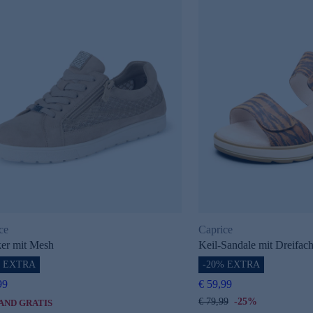
ce
Caprice
er mit Mesh
Keil-Sandale mit Dreifach
% EXTRA
-20% EXTRA
99
€ 59,99
€ 79,99
-25%
AND GRATIS