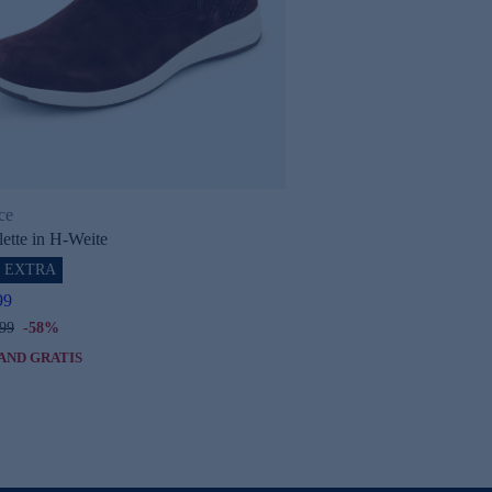
ce
lette in H-Weite
% EXTRA
99
,99
-58%
AND GRATIS