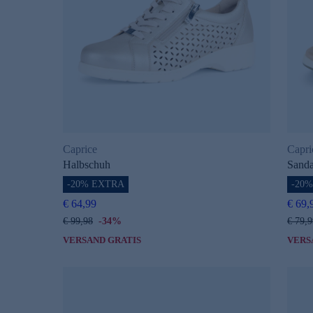
Caprice
Capri
Halbschuh
Sanda
-20% EXTRA
-20
€ 64,99
€ 69,
€ 99,98
-34%
€ 79,9
VERSAND GRATIS
VERS