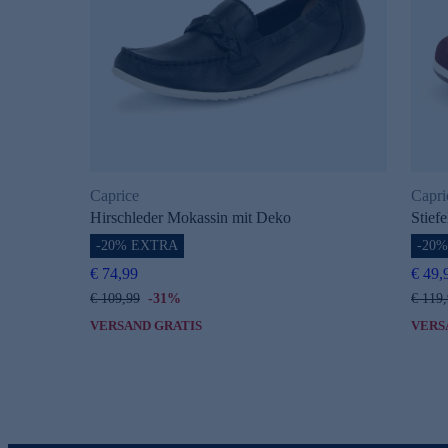
Caprice
Capri
Hirschleder Mokassin mit Deko
Stiefe
-20% EXTRA
-20
€ 74,99
€ 49,
€ 109,99
-31%
€ 119
VERSAND GRATIS
VERS