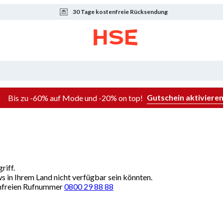
30 Tage kostenfreie Rücksendung
Gutschein aktiviere
Bis zu -60% auf Mode und -20% on top!
riff.
ws in Ihrem Land nicht verfügbar sein könnten.
renfreien Rufnummer
0800 29 88 88