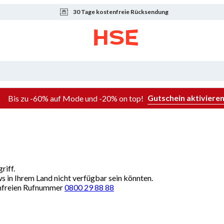
30 Tage kostenfreie Rücksendung
Gutschein aktiviere
Bis zu -60% auf Mode und -20% on top!
riff.
ws in Ihrem Land nicht verfügbar sein könnten.
renfreien Rufnummer
0800 29 88 88