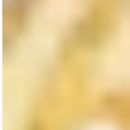
Claris
Ring mit SWZ-Perle 8 mm
€ 49,99