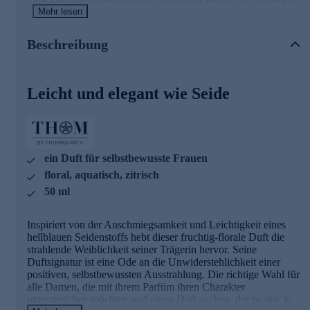
Erinnerung bleibt.
Mehr lesen
Blue Silk - die Duft-Pyramide
Beschreibung
Die
Kopfnote
sorgt mit Mandarine, rosa Pfeffer und
Rhabarber für fruchtig-prickelnde Spritzigkeit. Im
Herzen
Leicht und elegant wie Seide
werden den kräftigen Aromen eines saftigen Apfels die
zarten, floralen Nuancen von Maiglöckchen und Rose zur
Seite gestellt. Diese Feminität setzt sich im
Fond
fort, der
mit Amber, Moschus und Zedernholz ausklingt.
Düfte von Thomas Rath
ein Duft für selbstbewusste Frauen
floral, aquatisch, zitrisch
Thomas Rath möchte mit ausdrucksstarken Düften in
50 ml
emotionale Welten entführen. Er hat mit seiner THOM by
Thomas Rath Duftkollektion feminine Düfte kreiert, die sich
wunderbar anschmiegen und einen WOW-Effekt haben. Die
Inspiriert von der Anschmiegsamkeit und Leichtigkeit eines
Düfte überzeugen durch Hochwertigkeit und garantieren mit
hellblauen Seidenstoffs hebt dieser fruchtig-florale Duft die
einer Produktion made in Germany die höchsten
strahlende Weiblichkeit seiner Trägerin hervor. Seine
Qualitätsstandards.
Duftsignatur ist eine Ode an die Unwiderstehlichkeit einer
positiven, selbstbewussten Ausstrahlung. Die richtige Wahl für
Gleich online zugreifen.
alle Damen, die mit ihrem Parfüm ihren Charakter
unterstreichen möchten und einen Duft suchen, der positiv in