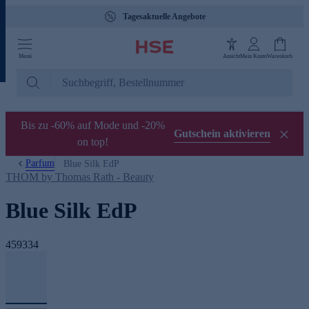
Tagesaktuelle Angebote
Menü
Ansicht
Mein Konto
Warenkorb
Bis zu -60% auf Mode und -20%
Gutschein aktivieren
on top!
Parfum
Blue Silk EdP
THOM by Thomas Rath - Beauty
Blue Silk EdP
459334