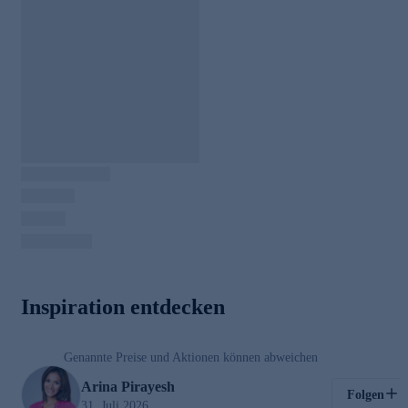
00:03
Inspiration entdecken
/
00:26
Genannte Preise und Aktionen können abweichen
Kosmetik
Arina Pirayesh
Folgen
31. Juli 2026