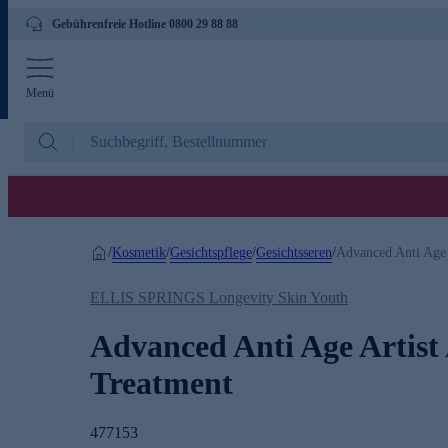
Gebührenfreie Hotline 0800 29 88 88
Menü
Kosmetik
Gesichtspflege
Gesichtsseren
/
/
/
/
Advanced Anti Age
ELLIS SPRINGS Longevity Skin Youth
Advanced Anti Age Artis
Treatment
477153