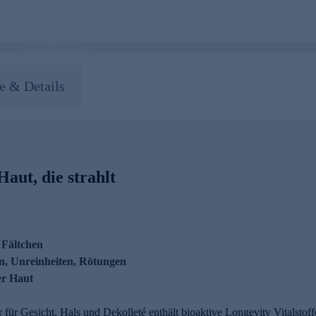
 & Details
aut, die strahlt
 Fältchen
en, Unreinheiten, Rötungen
er Haut
für Gesicht, Hals und Dekolleté enthält bioaktive Longevity Vitalstoff