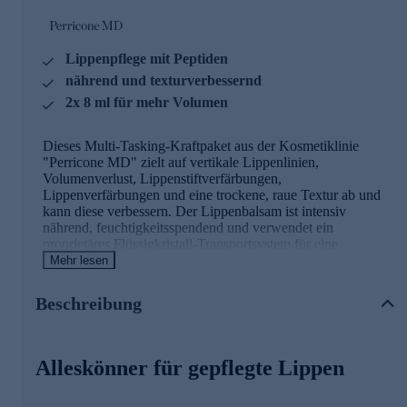
Lippenpflege mit Peptiden
nährend und texturverbessernd
2x 8 ml für mehr Volumen
Dieses Multi-Tasking-Kraftpaket aus der Kosmetiklinie
"Perricone MD" zielt auf vertikale Lippenlinien,
Volumenverlust, Lippenstiftverfärbungen,
Lippenverfärbungen und eine trockene, raue Textur ab und
kann diese verbessern. Der Lippenbalsam ist intensiv
nährend, feuchtigkeitsspendend und verwendet ein
proprietäres Flüssigkristall-Transportsystem für eine
schnellere Aufnahme der wichtigsten Inhaltsstoffe in die
Mehr lesen
Hautoberfläche. Das Ergebnis: sichtbar weichere, vollere
und geschmeidigere Lippen.
Beschreibung
Die Hauptinhaltsstoffe im Überblick
Alleskönner für gepflegte Lippen
Hyaluronsäure
: Die in der Haut natürlich
vorkommende Hyaluronsäure ist ein wichtiger
Feuchtigkeitsspender für eine sichtbar prallere Haut.