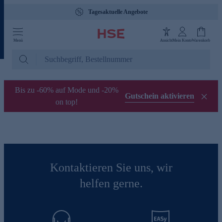
Tagesaktuelle Angebote
Menü
Ansicht
Mein Konto
Warenkorb
Bis zu -60% auf Mode und -20%
Gutschein aktivieren
on top!
Kontaktieren Sie uns, wir
helfen gerne.