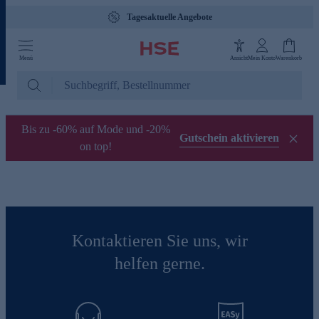
Tagesaktuelle Angebote
Menü
Ansicht
Mein Konto
Warenkorb
Bis zu -60% auf Mode und -20%
Gutschein aktivieren
on top!
Kontaktieren Sie uns, wir
helfen gerne.