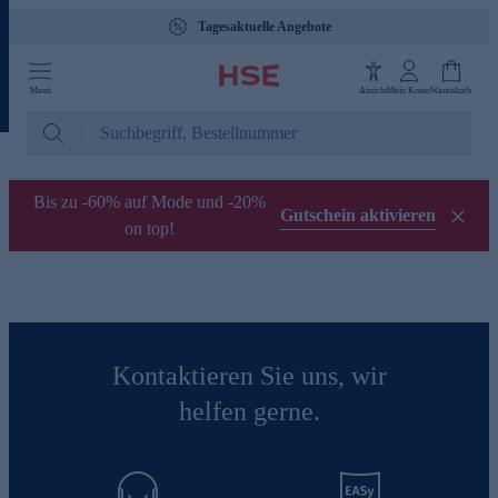
Tagesaktuelle Angebote
Menü
Ansicht
Mein Konto
Warenkorb
Bis zu -60% auf Mode und -20%
Gutschein aktivieren
on top!
Kontaktieren Sie uns, wir
helfen gerne.