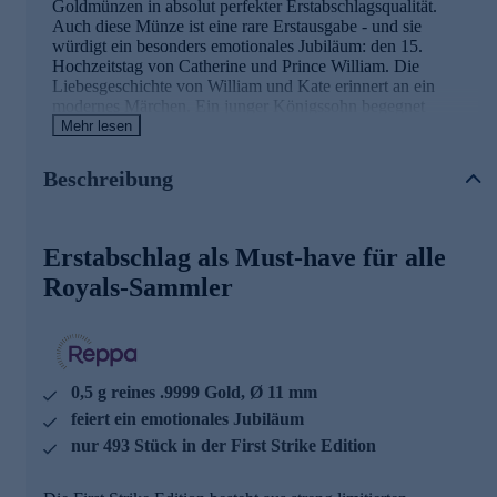
Goldmünzen in absolut perfekter Erstabschlagsqualität.
Auch diese Münze ist eine rare Erstausgabe - und sie
würdigt ein besonders emotionales Jubiläum: den 15.
Hochzeitstag von Catherine und Prince William. Die
Liebesgeschichte von William und Kate erinnert an ein
modernes Märchen. Ein junger Königssohn begegnet
während seines Studiums einer bezaubernden jungen Frau -
Mehr lesen
und verliebt sich in sie. Am 29. April 2011 war es dann so
weit: In der ehrwürdigen Westminster Abbey gaben sich
Beschreibung
William und Catherine Middleton das Jawort. Diese 0,5-
Gramm-Goldmünze mit dem glücklichen Thronfolger-Paar
auf der Vorderseite erscheint als streng limitierte First Strike
Edition. Nur 493 Exemplare wurden vom Münzmeister nach
Erstabschlag als Must-have für alle
eingehender Prüfung für würdig befunden, den Titel
Royals-Sammler
„Erstabschlag“ zu tragen. Damit hat die Münze höchsten
Raritätenstatus. Gerade die Erstabschläge einer Prägeserie
sind bei Münzsammlern jedoch extrem begehrt und erleben
deshalb stets eine hohe Nachfrage.
0,5 g reines .9999 Gold, Ø 11 mm
Die Details im Überblick
feiert ein emotionales Jubiläum
eine wunderschöne First Strike Edition zum Jubiläum,
nur 493 Stück in der First Strike Edition
dem 15. Hochzeitstag Catherine & William 2011
emotionales Jubiläum
0,5 g reines .9999 Gold