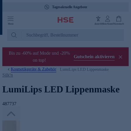
Tagesaktuelle Angebote
Menü
Ansicht
Mein Konto
Warenkorb
Bis zu -60% auf Mode und -20%
Gutschein aktivieren
on top!
Kosmetikgeräte & Zubehör
LumiLips LED Lippenmaske
Silk'n
LumiLips LED Lippenmaske
487737