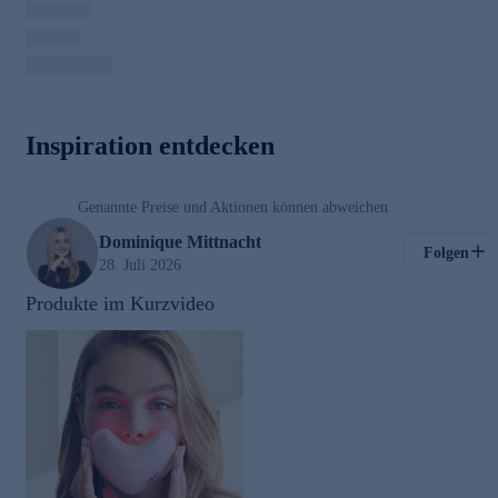
00:03
Inspiration entdecken
/
01:09
Genannte Preise und Aktionen können abweichen
Kosmetik
Dominique Mittnacht
Folgen
28. Juli 2026
Produkte im Kurzvideo