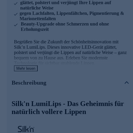
glättet, polstert und verjüngt Ihre Lippen auf
natürliche Weise
gegen Lachfalten, Lippenfältchen, Pigmentierung &
Marionettenfalten
Beauty-Upgrade ohne Schmerzen und ohne
Erholungszeit
Begrüßen Sie die Zukunft der Schönheitsinnovation mit
Silk’n LumiLips. Dieses innovative LED-Gerät glättet,
polstert und verjüngt die Lippen auf natürliche Weise – ganz
bequem von zu Hause aus. Erleben Sie modernste
Technologie für sichtbar strahlende Lippen.
Mehr lesen
Warum Sie Silk’n LumiLips lieben werden
Beschreibung
Vergrößert das Lippenvolumen auf natürliche Weise,
indem gezielt die Fettschicht der Lippen angesprochen
wird – für ein volleres, voluminöseres Erscheinungsbild
Silk'n LumiLips - Das Geheimnis für
ganz ohne Injektionen
Unterstützt die natürliche Lippenfarbe durch Förderung
natürlich vollere Lippen
der Mikrozirkulation, Kollagenproduktion und
Feuchtigkeitsversorgung – für ein rosiges, jugendliches
Strahlen
Verjüngt die Lippenpartie und wirkt gezielt auf