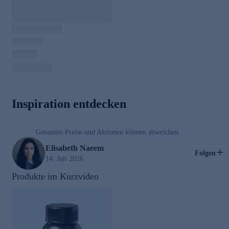
00:03
Inspiration entdecken
/
00:48
Genannte Preise und Aktionen können abweichen
Gesund & Vital
Elisabeth Naeem
Folgen
14. Juli 2026
Produkte im Kurzvideo