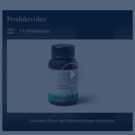
zu schützen
AyudaVital - einfach, pflanzlich, ayurvedisch
Produktvideo
AyudaVital macht die Erfahrungen der ayurvedischen
Pflanzenlehre für den Alltag nutzbar. Dem Team von
TV-Präsentation
AyudaVital ist es besonders wichtig, dass Sie genau wissen,
was Sie einnehmen. Deshalb folgt jedes Produkt dem Prinzip
der stringenten Einfachheit: Ein pflanzlicher Hauptinhaltsstoff,
ein ergänzender Mikronährstoff. Nicht mehr. Was keinen
Beitrag leistet, kommt nicht in die Kapsel.
Bestellen Sie gleich hier ganz bequem im Onlineshop.
Play
Genannte Preise und Aktionen können abweichen