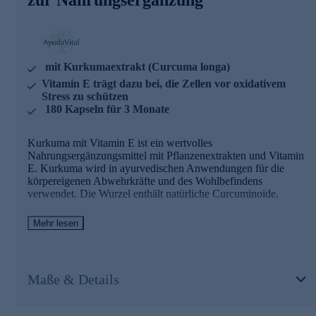
AyudaVital - einfach, pflanzlich, ayurvedisch
AyudaVital macht die Erfahrungen der ayurvedischen
Pflanzenlehre für den Alltag nutzbar. Dem Team von
mit Kurkumaextrakt (Curcuma longa)
AyudaVital ist es besonders wichtig, dass Sie genau wissen,
Vitamin E trägt dazu bei, die Zellen vor oxidativem
was Sie einnehmen. Deshalb folgt jedes Produkt dem
Stress zu schützen
Prinzip der stringenten Einfachheit: Ein pflanzlicher
180 Kapseln für 3 Monate
Hauptinhaltsstoff, ein ergänzender Mikronährstoff. Nicht
mehr. Was keinen Beitrag leistet, kommt nicht in die Kapsel.
Kurkuma mit Vitamin E ist ein wertvolles
Bestellen Sie gleich hier ganz bequem im Onlineshop.
Nahrungsergänzungsmittel mit Pflanzenextrakten und Vitamin
E. Kurkuma wird in ayurvedischen Anwendungen für die
körpereigenen Abwehrkräfte und des Wohlbefindens
verwendet. Die Wurzel enthält natürliche Curcuminoide.
Kurkuma mit Vitamin E - Zutaten und
Mehr lesen
Wirkstoffe
Kurkumaextrakt (Curcuma longa) – 300 mg pro
Maße & Details
Tagesdosis, standardisiert auf 50 % Curcuminoide
Vitamin E - 12 mg pro Tagesdosis
Vitamin E trägt dazu bei, die Zellen vor oxidativem Stress