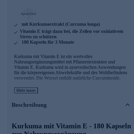
mit Kurkumaextrakt (Curcuma longa)
Vitamin E trägt dazu bei, die Zellen vor oxidativem
Stress zu schützen
180 Kapseln für 3 Monate
Kurkuma mit Vitamin E ist ein wertvolles
Nahrungsergänzungsmittel mit Pflanzenextrakten und
Vitamin E. Kurkuma wird in ayurvedischen Anwendungen
für die körpereigenen Abwehrkräfte und des Wohlbefindens
verwendet. Die Wurzel enthält natürliche Curcuminoide.
Kurkuma mit Vitamin E - Zutaten und
Mehr lesen
Wirkstoffe
Beschreibung
Kurkumaextrakt (Curcuma longa) – 300 mg pro
Tagesdosis, standardisiert auf 50 % Curcuminoide
Vitamin E - 12 mg pro Tagesdosis
Kurkuma mit Vitamin E - 180 Kapseln
Vitamin E trägt dazu bei, die Zellen vor oxidativem
Stress zu schützen
zur Nahrungsergänzung