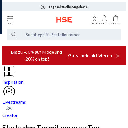
Tagesaktuelle Angebote
Menü
Ansicht
Mein Konto
Warenkorb
Bis zu -60% auf Mode und
Gutschein aktivieren
-20% on top!
Inspiration
Livestreams
Creator
Starte den Tag mit unseren Top