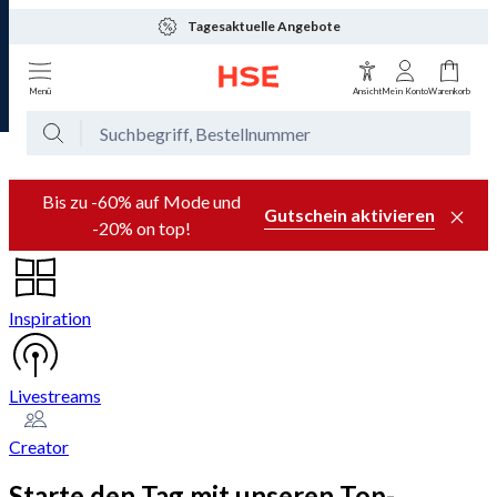
Tagesaktuelle Angebote
Menü
Ansicht
Mein Konto
Warenkorb
Bis zu -60% auf Mode und
Gutschein aktivieren
-20% on top!
Inspiration
Livestreams
Creator
Starte den Tag mit unseren Top-