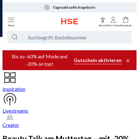
Tagesaktuelle Angebote
Menü
Ansicht
Mein Konto
Warenkorb
Bis zu -60% auf Mode und
Gutschein aktivieren
-20% on top!
Inspiration
Livestreams
Creator
Beauty Talk am Muttertag – mit -20%