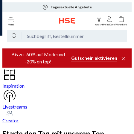
Tagesaktuelle Angebote
Menü
Ansicht
Mein Konto
Warenkorb
Bis zu -60% auf Mode und
Gutschein aktivieren
-20% on top!
Inspiration
Livestreams
Creator
Starte den Tag mit unseren Top-