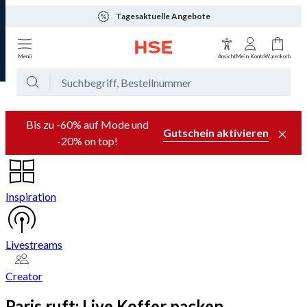
Tagesaktuelle Angebote
Menü
Ansicht
Mein Konto
Warenkorb
Bis zu -60% auf Mode und
Gutschein aktivieren
-20% on top!
Inspiration
Livestreams
Creator
Paris ruft: Live Koffer packen